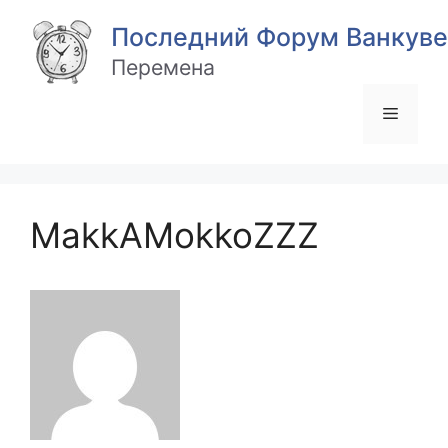
Перейти
Последний Форум Ванкуве
к
содержимому
Перемена
Меню
MakkAMokkoZZZ