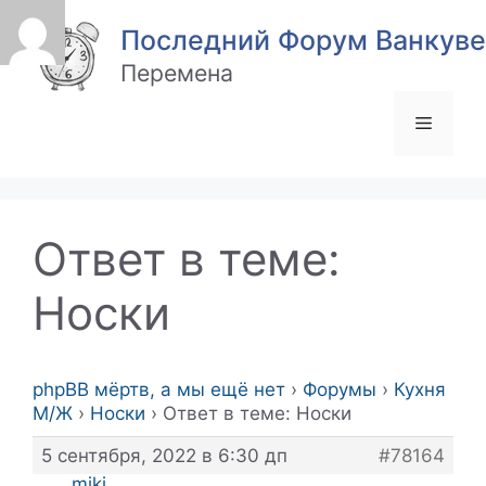
Перейти
Последний Форум Ванкуве
к
содержимому
Перемена
Меню
Ответ в теме:
Носки
phpBB мёртв, а мы ещё нет
›
Форумы
›
Кухня
М/Ж
›
Носки
›
Ответ в теме: Носки
5 сентября, 2022 в 6:30 дп
#78164
miki