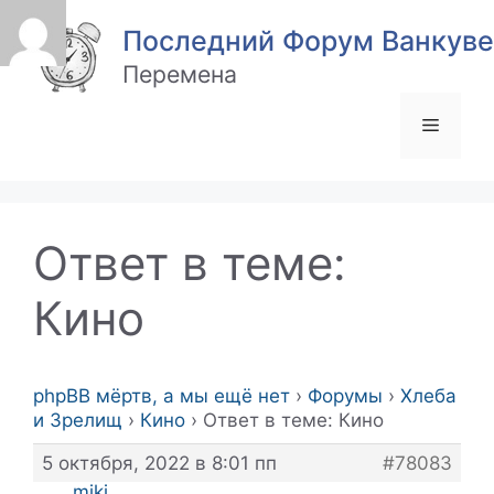
Перейти
Последний Форум Ванкуве
к
содержимому
Перемена
Меню
Ответ в теме:
Кино
phpBB мёртв, а мы ещё нет
›
Форумы
›
Хлеба
и Зрелищ
›
Кино
›
Ответ в теме: Кино
5 октября, 2022 в 8:01 пп
#78083
miki