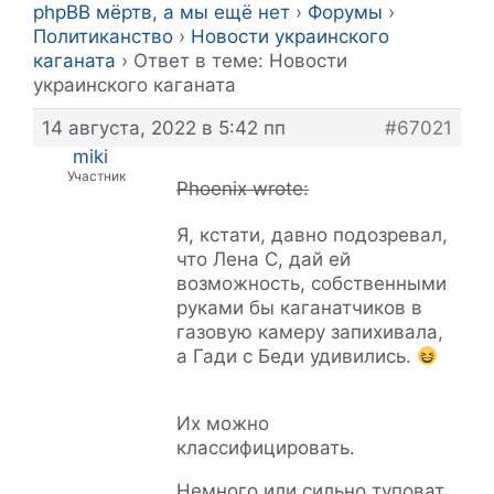
phpBB мёртв, а мы ещё нет
›
Форумы
›
Политиканство
›
Новости украинского
каганата
›
Ответ в теме: Новости
украинского каганата
14 августа, 2022 в 5:42 пп
#67021
miki
Участник
Phoenix wrote:
Я, кстати, давно подозревал,
что Лена С, дай ей
возможность, собственными
руками бы каганатчиков в
газовую камеру запихивала,
a Гади с Беди удивились.
Их можно
классифицировать.
Немного или сильно туповат