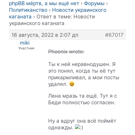
phpBB мёртв, а мы ещё нет
›
Форумы
›
Политиканство
›
Новости украинского
каганата
›
Ответ в теме: Новости
украинского каганата
16 августа, 2022 в 2:07 дп
#67017
miki
Участник
Phoenix wrote:
Ты к ней неравнодушен. Я
это понял, когда ты её тут
прикармливал, а мои посты
удалял.
Лена мразь та ещё. Тут я с
Беди полностью согласен.
Ну а вдруг она всё поймёт
однажды.