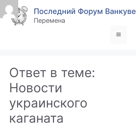
Перейти
Последний Форум Ванкуве
к
содержимому
Перемена
Меню
Ответ в теме:
Новости
украинского
каганата